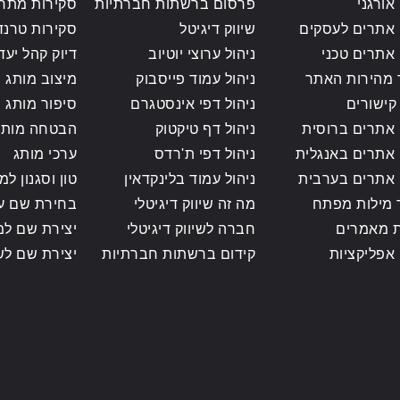
אורגני
פרסום ברשתות חברתיות
סקירות מתח
 אתרים לעסקים
שיווק דיגיטל
סקירות טרנד
 אתרים טכני
ניהול ערוצי יוטיוב
דיוק קהל יעד
 מהירות האתר
ניהול עמוד פייסבוק
מיצוב מותג
קישורים
ניהול דפי אינסטגרם
סיפור מותג ס
 אתרים ברוסית
ניהול דף טיקטוק
הבטחה מותג
 אתרים באנגלית
ניהול דפי ת'רדס
ערכי מותג
 אתרים בערבית
ניהול עמוד בלינקדאין
טון וסגנון למ
מילות מפתח
מה זה שיווק דיגיטלי
בחירת שם ע
 מאמרים
חברה לשיווק דיגיטלי
יצירת שם למ
 אפליקציות
קידום ברשתות חברתיות
יצירת שם לש