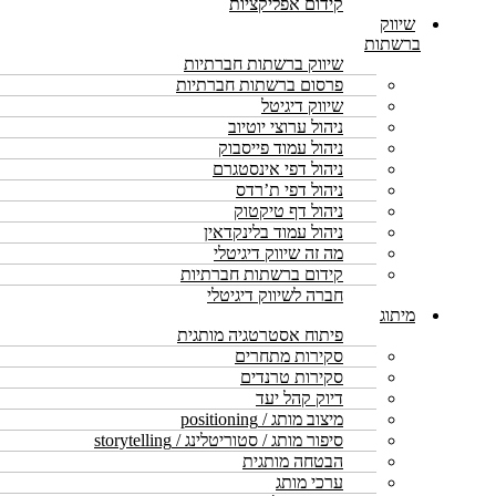
קידום אפליקציות
שיווק
ברשתות
שיווק ברשתות חברתיות
פרסום ברשתות חברתיות
שיווק דיגיטל
ניהול ערוצי יוטיוב
ניהול עמוד פייסבוק
ניהול דפי אינסטגרם
ניהול דפי ת’רדס
ניהול דף טיקטוק
ניהול עמוד בלינקדאין
מה זה שיווק דיגיטלי
קידום ברשתות חברתיות
חברה לשיווק דיגיטלי
מיתוג
פיתוח אסטרטגיה מותגית
סקירות מתחרים
סקירות טרנדים
דיוק קהל יעד
מיצוב מותג / positioning
סיפור מותג / סטוריטלינג / storytelling
הבטחה מותגית
ערכי מותג