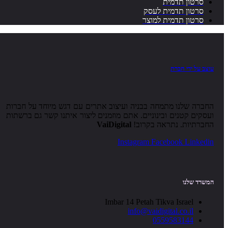
סרטון תדמית
סרטון תדמית לעסק
סרטון תדמית למוצר
עוצב על ידי חברת
החברה שלנו מתמחה בבניה ועיצוב אתרים עם דגש מיוחד על חברות
ועסקים קטנים ובינוניים. אתם מוזמנים ליצור איתנו קשר גם ברשתות
החברתיות. נתראה בקרוב!
VaiDigital
Instagram
Facebook
Linkedin
המשרד שלנו
Imbar 14 Petah Tikva Israel
info@vaidigital.co.il
0559583144