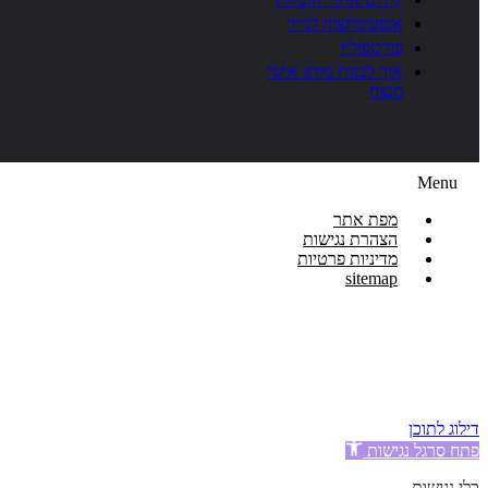
אופטימיזציה לנייד
פורטפוליו
איך לבנות מותג אישי
מנצח
Menu
מפת אתר
הצהרת נגישות
מדיניות פרטיות
sitemap
2003 © כל הזכויות
שמורות - VaiDigital
אין להעתיק תוכן ללא אישור
מפורש מבעל האתר.
דילוג לתוכן
פתח סרגל נגישות
כלי נגישות