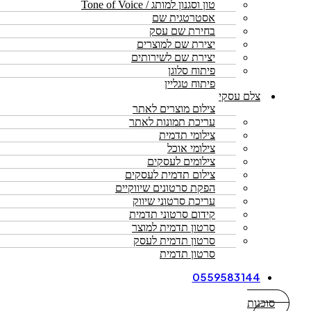
טון וסגנון למותג / Tone of Voice
אסטרטגית שם
בחירת שם עסק
יצירת שם למוצרים
יצירת שם לשירותים
פיתוח סלוגן
פיתוח טגליין
צלם עסקי
צילום מוצרים לאתר
עריכת תמונות לאתר
צילומי תדמית
צילומי אוכל
צילומים לעסקים
צילום תדמית לעסקים
הפקת סרטונים שיווקיים
עריכת סרטוני שיווק
קידום סרטוני תדמית
סרטון תדמית למוצר
סרטון תדמית לעסק
סרטון תדמית
0559583144
סוכנות