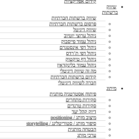
קידום אפליקציות
שיווק
ברשתות
שיווק ברשתות חברתיות
פרסום ברשתות חברתיות
שיווק דיגיטל
ניהול ערוצי יוטיוב
ניהול עמוד פייסבוק
ניהול דפי אינסטגרם
ניהול דפי ת’רדס
ניהול דף טיקטוק
ניהול עמוד בלינקדאין
מה זה שיווק דיגיטלי
קידום ברשתות חברתיות
חברה לשיווק דיגיטלי
מיתוג
פיתוח אסטרטגיה מותגית
סקירות מתחרים
סקירות טרנדים
דיוק קהל יעד
מיצוב מותג / positioning
סיפור מותג / סטוריטלינג / storytelling
הבטחה מותגית
ערכי מותג