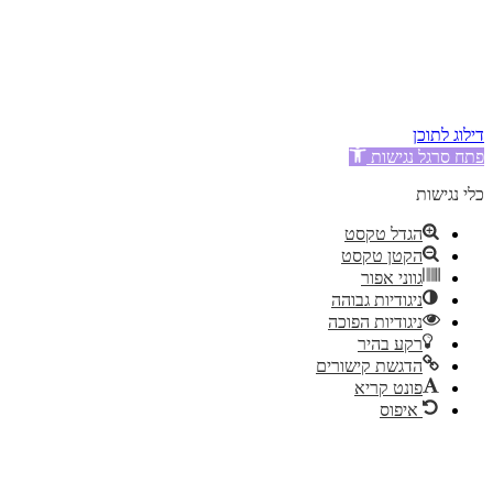
2003 © כל הזכויות
שמורות - VaiDigital
אין להעתיק תוכן ללא אישור
מפורש מבעל האתר.
דילוג לתוכן
פתח סרגל נגישות
כלי נגישות
הגדל טקסט
הקטן טקסט
גווני אפור
ניגודיות גבוהה
ניגודיות הפוכה
רקע בהיר
הדגשת קישורים
פונט קריא
איפוס