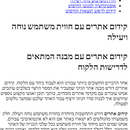
חווית משתמש נוחה ויעילה
אופטימיזציה למנועי החיפוש
קידום לראש תוצאות החיפוש
קידום אתרים עם חווית משתמש נוחה
ויעילה
קידום אתרים עם מבנה המתאים
לדרישות הלקוח
אחד הדברים החשובים ביותר עבורנו הוא לעבוד ביחד עם הלקוח. קידום
אתרים דורש מבנה אתר הגיוני שמעביר את המסר הרצוי בשלבים עוקבים.
אנחנו עובדים עם מקדמי אתרים מומחים, כותבי תוכן ואנשי מקצוע נוספים
שיודעים איך לבנות סדר הגיוני ורציף עבור האתר שלכם שמושך גולשים
לפעולה.
קידום אתרים
דורש התחשבות מיוחדת בחווית משתמש נוחה ויעילה. חלק
משמעותי מהגולשים לא ישארו באתר אם הוא לא אינטואיטיבי עבורם.
אנחנו שמים דגש מיוחד על חווית משתמש בכל שלבי הבנייה של האתר
והעיצוב, כולל בשלב הקידום. הדגש שלנו הוא תמיד הלקוח, ואנחנו בונים את